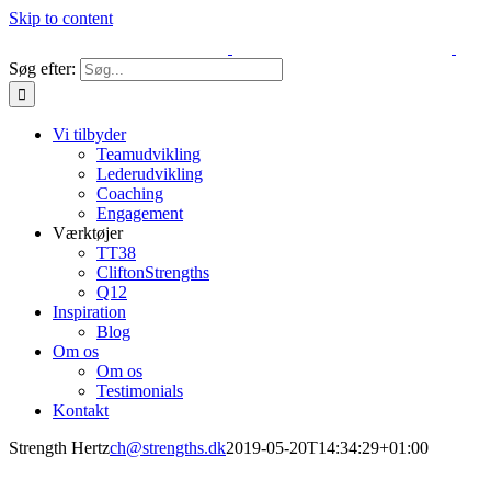
Skip to content
Søg efter:
Vi tilbyder
Teamudvikling
Lederudvikling
Coaching
Engagement
Værktøjer
TT38
CliftonStrengths
Q12
Inspiration
Blog
Om os
Om os
Testimonials
Kontakt
Strength Hertz
ch@strengths.dk
2019-05-20T14:34:29+01:00