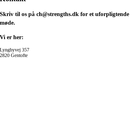
Skriv til os på
ch@strengths.dk
for et uforpligtende
møde.
Vi er her:
Lyngbyvej 357
2820 Gentofte