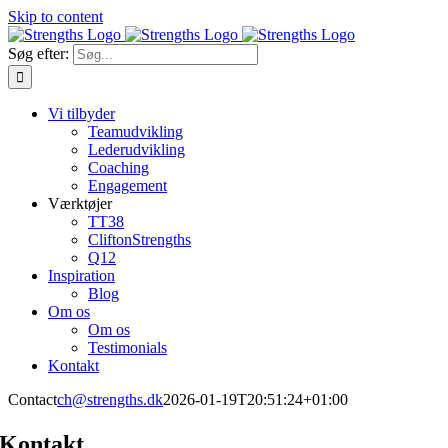
Skip to content
Søg efter:
Vi tilbyder
Teamudvikling
Lederudvikling
Coaching
Engagement
Værktøjer
TT38
CliftonStrengths
Q12
Inspiration
Blog
Om os
Om os
Testimonials
Kontakt
Contact
ch@strengths.dk
2026-01-19T20:51:24+01:00
Kontakt