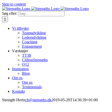
Skip to content
Søg efter:
Vi tilbyder
Teamudvikling
Lederudvikling
Coaching
Engagement
Værktøjer
TT38
CliftonStrengths
Q12
Inspiration
Blog
Om os
Om os
Testimonials
Kontakt
Strength Hertz
ch@strengths.dk
2019-05-20T14:36:39+01:00