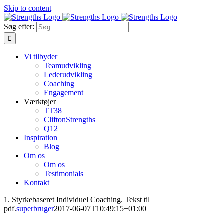
Skip to content
Søg efter:
Vi tilbyder
Teamudvikling
Lederudvikling
Coaching
Engagement
Værktøjer
TT38
CliftonStrengths
Q12
Inspiration
Blog
Om os
Om os
Testimonials
Kontakt
1. Styrkebaseret Individuel Coaching. Tekst til
pdf.
superbruger
2017-06-07T10:49:15+01:00