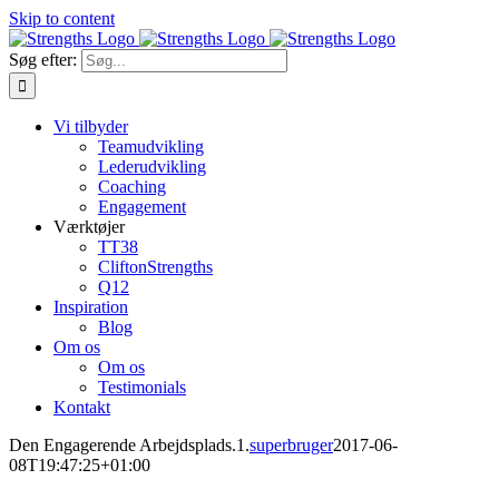
Skip to content
Søg efter:
Vi tilbyder
Teamudvikling
Lederudvikling
Coaching
Engagement
Værktøjer
TT38
CliftonStrengths
Q12
Inspiration
Blog
Om os
Om os
Testimonials
Kontakt
Den Engagerende Arbejdsplads.1.
superbruger
2017-06-
08T19:47:25+01:00