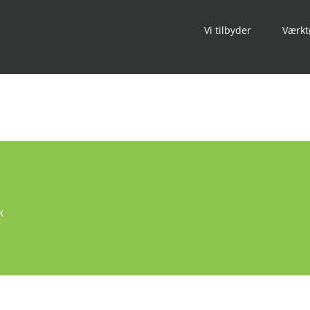
Vi tilbyder
Værkt
k