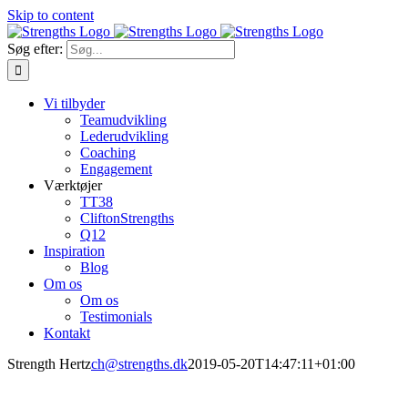
Skip to content
Søg efter:
Vi tilbyder
Teamudvikling
Lederudvikling
Coaching
Engagement
Værktøjer
TT38
CliftonStrengths
Q12
Inspiration
Blog
Om os
Om os
Testimonials
Kontakt
Strength Hertz
ch@strengths.dk
2019-05-20T14:47:11+01:00