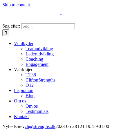
Skip to content
Søg efter:
Vi tilbyder
Teamudvikling
Lederudvikling
Coaching
Engagement
Værktøjer
TT38
CliftonStrengths
Q12
Inspiration
Blog
Om os
Om os
Testimonials
Kontakt
Nyhedsbrev
ch@strengths.dk
2023-06-28T21:19:41+01:00