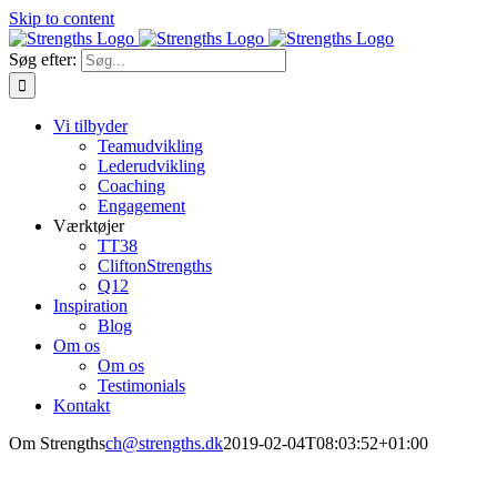
Skip to content
Søg efter:
Vi tilbyder
Teamudvikling
Lederudvikling
Coaching
Engagement
Værktøjer
TT38
CliftonStrengths
Q12
Inspiration
Blog
Om os
Om os
Testimonials
Kontakt
Om Strengths
ch@strengths.dk
2019-02-04T08:03:52+01:00