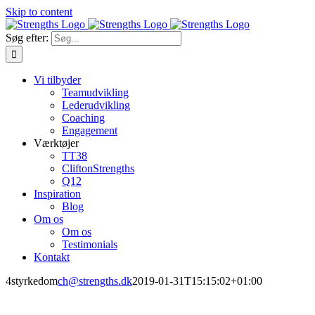
Skip to content
Søg efter:
Vi tilbyder
Teamudvikling
Lederudvikling
Coaching
Engagement
Værktøjer
TT38
CliftonStrengths
Q12
Inspiration
Blog
Om os
Om os
Testimonials
Kontakt
4styrkedom
ch@strengths.dk
2019-01-31T15:15:02+01:00