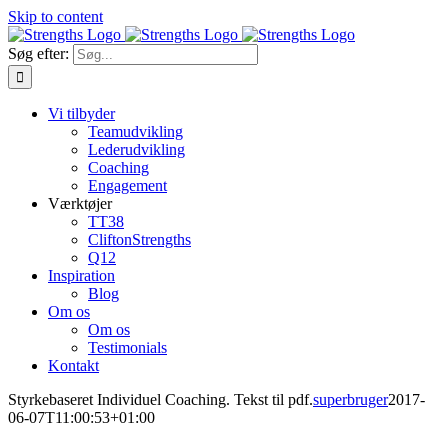
Skip to content
Søg efter:
Vi tilbyder
Teamudvikling
Lederudvikling
Coaching
Engagement
Værktøjer
TT38
CliftonStrengths
Q12
Inspiration
Blog
Om os
Om os
Testimonials
Kontakt
Styrkebaseret Individuel Coaching. Tekst til pdf.
superbruger
2017-
06-07T11:00:53+01:00