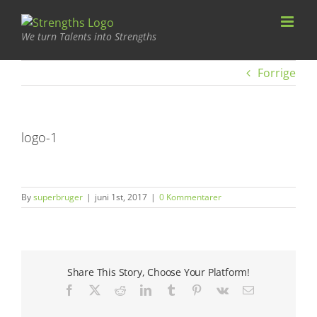
Skip
to
content
Forrige
logo-1
By
superbruger
|
juni 1st, 2017
|
0 Kommentarer
Share This Story, Choose Your Platform!
Facebook
X
Reddit
LinkedIn
Tumblr
Pinterest
Vk
E-
mail