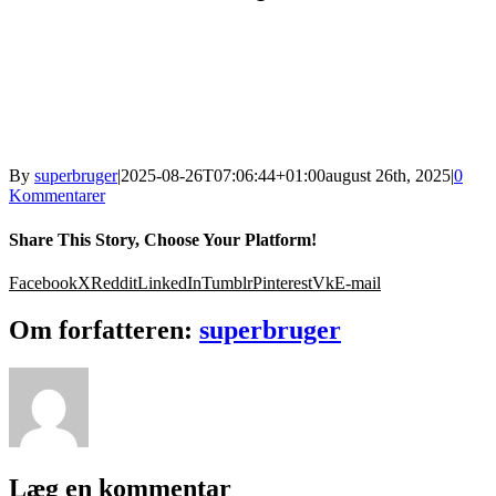
By
superbruger
|
2025-08-26T07:06:44+01:00
august 26th, 2025
|
0
Kommentarer
Share This Story, Choose Your Platform!
Facebook
X
Reddit
LinkedIn
Tumblr
Pinterest
Vk
E-mail
Om forfatteren:
superbruger
Læg en kommentar