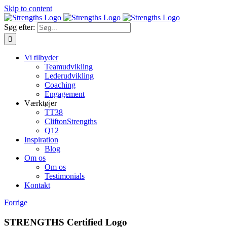
Skip to content
Søg efter:
Vi tilbyder
Teamudvikling
Lederudvikling
Coaching
Engagement
Værktøjer
TT38
CliftonStrengths
Q12
Inspiration
Blog
Om os
Om os
Testimonials
Kontakt
Forrige
STRENGTHS Certified Logo