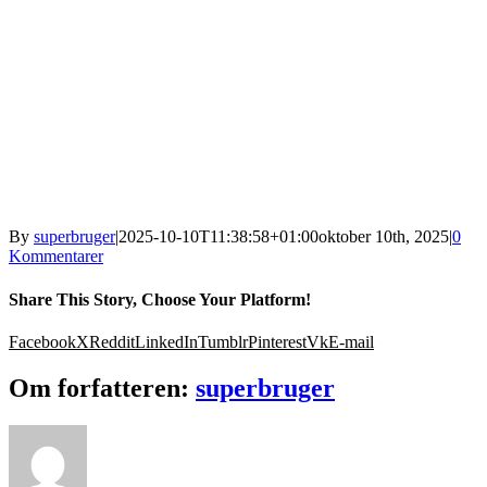
By
superbruger
|
2025-10-10T11:38:58+01:00
oktober 10th, 2025
|
0
Kommentarer
Share This Story, Choose Your Platform!
Facebook
X
Reddit
LinkedIn
Tumblr
Pinterest
Vk
E-mail
Om forfatteren:
superbruger