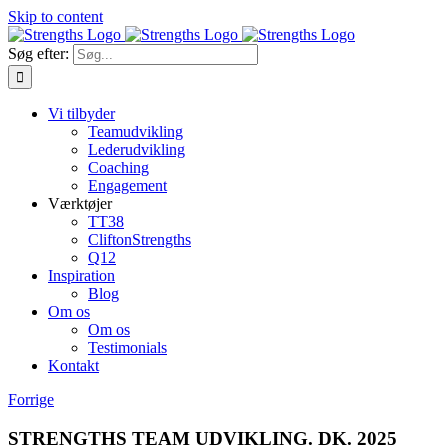
Skip to content
Søg efter:
Vi tilbyder
Teamudvikling
Lederudvikling
Coaching
Engagement
Værktøjer
TT38
CliftonStrengths
Q12
Inspiration
Blog
Om os
Om os
Testimonials
Kontakt
Forrige
STRENGTHS TEAM UDVIKLING. DK. 2025