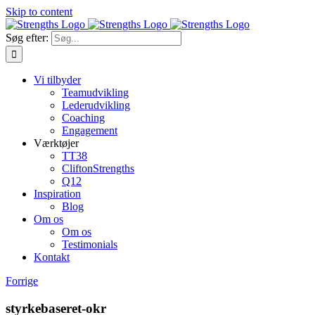
Skip to content
Søg efter:
Vi tilbyder
Teamudvikling
Lederudvikling
Coaching
Engagement
Værktøjer
TT38
CliftonStrengths
Q12
Inspiration
Blog
Om os
Om os
Testimonials
Kontakt
Forrige
styrkebaseret-okr