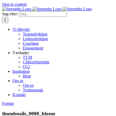
Skip to content
Søg efter:
Vi tilbyder
Teamudvikling
Lederudvikling
Coaching
Engagement
Værktøjer
TT38
CliftonStrengths
Q12
Inspiration
Blog
Om os
Om os
Testimonials
Kontakt
Forrige
thumbnails_0000_bloom