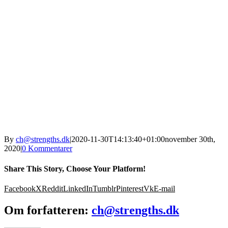
By
ch@strengths.dk
|
2020-11-30T14:13:40+01:00
november 30th,
2020
|
0 Kommentarer
Share This Story, Choose Your Platform!
Facebook
X
Reddit
LinkedIn
Tumblr
Pinterest
Vk
E-mail
Om forfatteren:
ch@strengths.dk