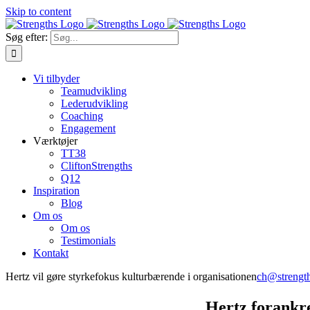
Skip to content
Søg efter:
Vi tilbyder
Teamudvikling
Lederudvikling
Coaching
Engagement
Værktøjer
TT38
CliftonStrengths
Q12
Inspiration
Blog
Om os
Om os
Testimonials
Kontakt
Hertz vil gøre styrkefokus kulturbærende i organisationen
ch@strengt
Hertz forankre