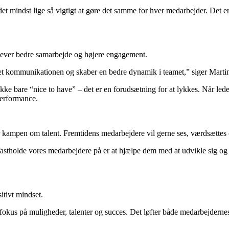
 det mindst lige så vigtigt at gøre det samme for hver medarbejder. Det e
oplever bedre samarbejde og højere engagement.
det kommunikationen og skaber en bedre dynamik i teamet,” siger Marti
e bare “nice to have” – det er en forudsætning for at lykkes. Når ledern
performance.
r kampen om talent. Fremtidens medarbejdere vil gerne ses, værdsættes
holde vores medarbejdere på er at hjælpe dem med at udvikle sig og f
tivt mindset.
 fokus på muligheder, talenter og succes. Det løfter både medarbejderne