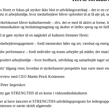
s Hertz er fokus på styrker ikke blot et udviklingsværktøj – det er en c
tz et arbejdsmiljø, hvor medarbejdere bliver opfordret til at få øje på,
yrkefokusset bliver kulturbærende – dvs. det er med til aktivt at form
mmunikation og beslutningstagning og skaber et fælles sprog og en fælle
d at gøre styrker til en nøgledel af kulturen fremmer Hertz:
darbejderengagement – fordi mennesker føler sig set, værdsat og energif
dre performance – fordi individer og teams arbejder på måder, der match
 positivt arbejdsmiljø – hvor feedback, udvikling og samarbejde tager 
tz’ tilgang viser, hvordan et styrkebaseret perspektiv kan være mere end
terview med CEO Martin Peick Kristensen
 Peter Jægerskov
rtz gør STRENGTHS til en kerne i virksomhedskulturen
ter at have lanceret et STRENGTHS-udviklingsprogram for ledergruppen i
istensen er næste skridt afgørende: