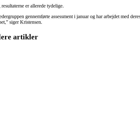
resultaterne er allerede tydelige.
edergruppen gennemførte assessment i januar og har arbejdet med deres p
et,” siger Kristensen.
lere artikler