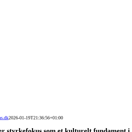
hs.dk
2026-01-19T21:36:56+01:00
r styrkefokus som et kulturelt fundament i