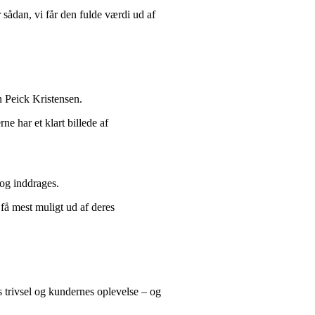
r sådan, vi får den fulde værdi ud af
n Peick Kristensen.
e har et klart billede af
 og inddrages.
å mest muligt ud af deres
s trivsel og kundernes oplevelse – og