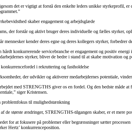
gesom det er vigtigt at forstå den enkelte leders unikke styrkeprofil, er
ogrammet.”
yrkebevidsthed skaber engagement og arbejdsglæde
ams, der forstår og aktivt bruger deres individuelle og fælles styrker, 
år mennesker kender deres egne og deres kollegers styrker, forbedrer 
en hårdt konkurrerende servicebranche er engagement og positiv energi ikk
darbejdernes styrker, bliver de bedre i stand til at skabe motivation og 
 konkurrencefordel i rekruttering og fastholdelse
rksomheder, der udvikler og aktiverer medarbejdernes potentiale, vinde
rbejdet med STRENGTHS giver os en fordel. Og den bedste måde at fast
entiale,” siger Kristensen.
a problemfokus til mulighedstænkning
 af de største ændringer, STRENGTHS-tilgangen skaber, er et mere posi
stedet for at fokusere på problemer eller begrænsninger sætter processen
yrker Hertz’ konkurrenceposition.