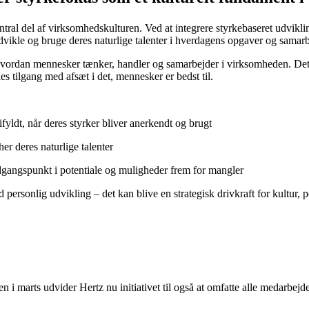
entral del af virksomhedskulturen. Ved at integrere styrkebaseret udvikl
 udvikle og bruge deres naturlige talenter i hverdagens opgaver og samarb
e, hvordan mennesker tænker, handler og samarbejder i virksomheden. De
s tilgang med afsæt i det, mennesker er bedst til.
yldt, når deres styrker bliver anerkendt og brugt
er deres naturlige talenter
udgangspunkt i potentiale og muligheder frem for mangler
 personlig udvikling – det kan blive en strategisk drivkraft for kultur, 
 marts udvider Hertz nu initiativet til også at omfatte alle medarbej