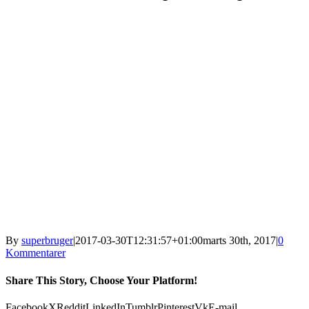
By
superbruger
|
2017-03-30T12:31:57+01:00
marts 30th, 2017
|
0
Kommentarer
Share This Story, Choose Your Platform!
Facebook
X
Reddit
LinkedIn
Tumblr
Pinterest
Vk
E-mail