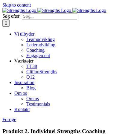
Skip to content
Søg efter:
Vi tilbyder
Teamudvikling
Lederudvikling
Coaching
Engagement
Værktøjer
TT38
CliftonStrengths
Q12
Inspiration
Blog
Om os
Om os
Testimonials
Kontakt
Forrige
Produkt 2. Individuel Strengths Coaching